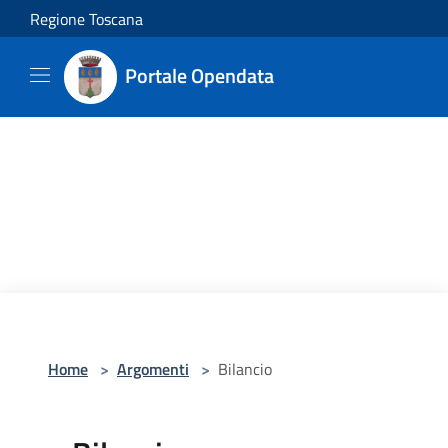
Salta al contenuto principale
Regione Toscana
Portale Opendata
Home
>
Argomenti
>
Bilancio