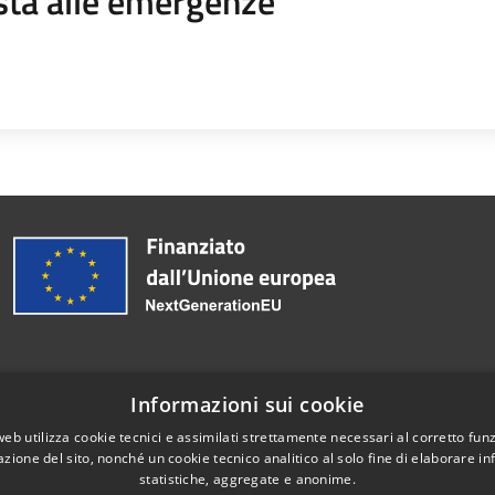
sta alle emergenze
Informazioni sui cookie
Telefono:
055.203641
web utilizza cookie tecnici e assimilati strettamente necessari al corretto fu
azione del sito, nonché un cookie tecnico analitico al solo fine di elaborare i
statistiche, aggregate e anonime.