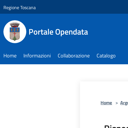
Salta al contenuto principale
Regione Toscana
Portale Opendata
Home
Informazioni
Collaborazione
Catalogo
Home
>
Arg